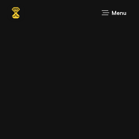
Promozione Press & Radio
Menu
Promozione Youtube
Azienda leader in promozione e
produzione musicale
Se sei un professionista nel campo della musica
lavori già con noi, i nostri risultati parlano da sé.
Cosa aspetti a far sentire la tua musica?