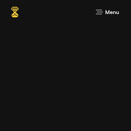
TANTO VALE REALIZZARE QUALCOSA DI
Menu
GRANDE.
Contattaci e rendiamo realtà
le tue idee!